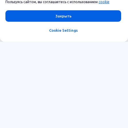
Пользуясь сайтом, вы соглашаетесь с использованием
cookie
Закрыть
Cookie Settings
Функционал
О нас
Внутренняя социальная сеть
О Connectable
Корпоративный портал
Тарифы
Онбординг новых
Консалтинг
сотрудников
Вакансии
Заявки и сервисы
Контакты